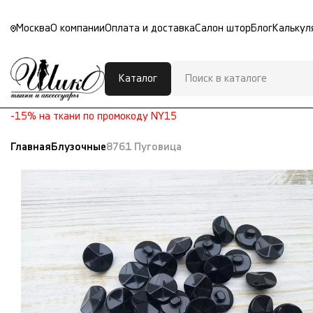
Москва
О компании
Оплата и доставка
Салон штор
Блог
Калькул
Каталог
-15% на ткани по промокоду NY15
Главная
Блузочные
8761 Пуговица