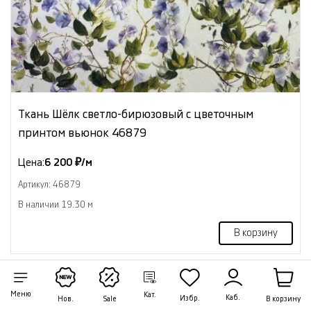
Ткань Шёлк светло-бирюзовый с цветочным
принтом вьюнок 46879
Цена:
6 200 ₽/м
Артикул: 46879
В наличии 19.30 м
В корзину
Меню
Кат.
NEW
Каб.
Избр.
В корзину
Нов.
Sale