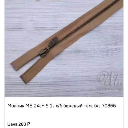
Молния МЕ 24см 5 1з х/б бежевый тём. б/з 70866
Цена:
280 ₽