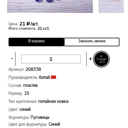
21
/шт.
Р
Цена:
Итого стоимость:
21
руб.
В корзину
Заказать звонок
От
-
+
6 метров
-20%
Артикул:
208338
Производитель:
Китай
Состав:
пластик
Размер:
15
Тип крепления:
потайная ножка
Цвет:
синий
Фурнитура:
Пуговицы
Цвет для фурнитуры:
Синий