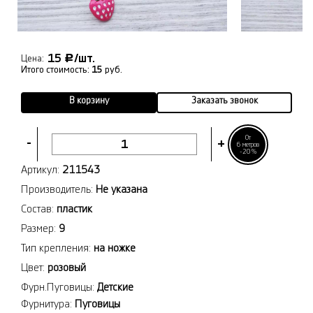
15
/шт.
Р
Цена:
Итого стоимость:
15
руб.
В корзину
Заказать звонок
От
-
+
6 метров
-20%
Артикул:
211543
Производитель:
Не указана
Состав:
пластик
Размер:
9
Тип крепления:
на ножке
Цвет:
розовый
Фурн.Пуговицы:
Детские
Фурнитура:
Пуговицы