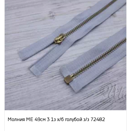
Молния МЕ 49см 3 1з х/б голубой з/з 72482