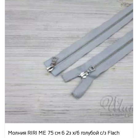
Молния RIRI МЕ 75 см 6 2з х/б голубой с/з Flach