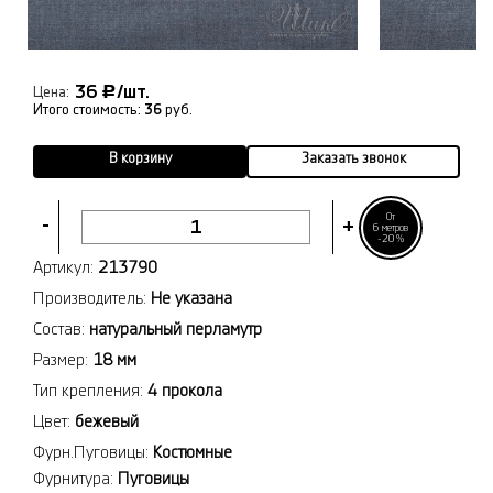
36
/шт.
Р
Цена:
Итого стоимость:
36
руб.
В корзину
Заказать звонок
От
-
+
6 метров
-20%
Артикул:
213790
Производитель:
Не указана
Состав:
натуральный перламутр
Размер:
18 мм
Тип крепления:
4 прокола
Цвет:
бежевый
Фурн.Пуговицы:
Костюмные
Фурнитура:
Пуговицы