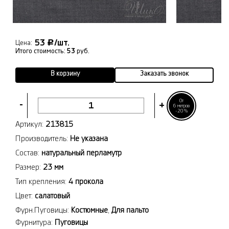
53
/шт.
Р
Цена:
Итого стоимость:
53
руб.
В корзину
Заказать звонок
От
-
+
6 метров
-20%
Артикул:
213815
Производитель:
Не указана
Состав:
натуральный перламутр
Размер:
23 мм
Тип крепления:
4 прокола
Цвет:
салатовый
Фурн.Пуговицы:
Костюмные
,
Для пальто
Фурнитура:
Пуговицы