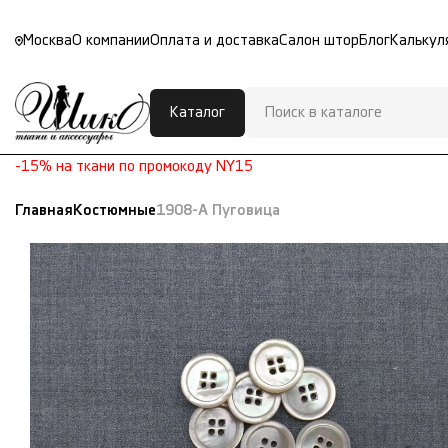
Москва
О компании
Оплата и доставка
Салон штор
Блог
Калькул
Каталог
-15% на ткани по промокоду NY15
Главная
Костюмные
1908-А Пуговица