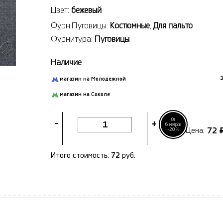
Цвет:
бежевый
Фурн.Пуговицы:
Костюмные
,
Для пальто
Фурнитура:
Пуговицы
Наличие
:
1
магазин на Молодежной
магазин на Соколе
От
-
+
6 метров
72
-20%
Цена:
Итого стоимость:
72
руб.