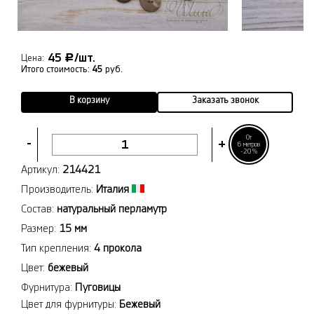
45
/шт.
Р
Цена:
Итого стоимость:
45
руб.
В корзину
Заказать звонок
От
-
+
6 метров
-20%
Артикул:
214421
Производитель:
Италия
Состав:
натуральный перламутр
Размер:
15 мм
Тип крепления:
4 прокола
Цвет:
бежевый
Фурнитура:
Пуговицы
Цвет для фурнитуры:
Бежевый