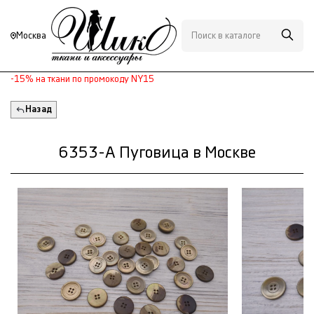
Москва
-15% на ткани по промокоду NY15
Назад
6353-А Пуговица в Москве