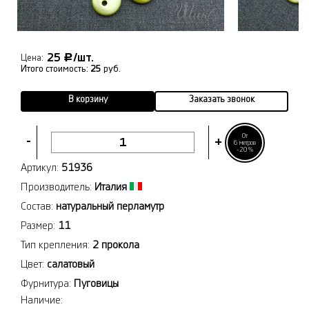
25
/шт.
Р
Цена:
Итого стоимость:
25
руб.
В корзину
Заказать звонок
От
-
+
6 метров
-20%
Артикул:
51936
Производитель:
Италия
Состав:
натуральный перламутр
Размер:
11
Тип крепления:
2 прокола
Цвет:
салатовый
Фурнитура:
Пуговицы
Наличие: