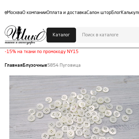
Москва
О компании
Оплата и доставка
Салон штор
Блог
Калькул
Каталог
-15% на ткани по промокоду NY15
Главная
Блузочные
5854 Пуговица