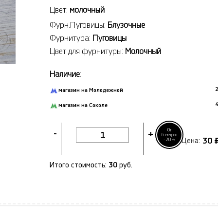
Цвет:
молочный
Фурн.Пуговицы:
Блузочные
Фурнитура:
Пуговицы
Цвет для фурнитуры:
Молочный
Наличие
:
2
магазин на Молодежной
4
магазин на Соколе
От
-
+
6 метров
30
-20%
Цена:
Итого стоимость:
30
руб.