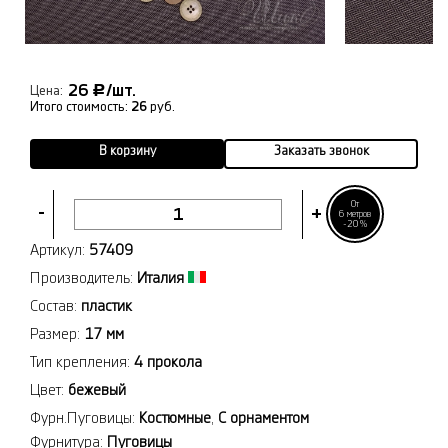
26
/шт.
Р
Цена:
Итого стоимость:
26
руб.
В корзину
Заказать звонок
От
-
+
6 метров
-20%
Артикул:
57409
Производитель:
Италия
Состав:
пластик
Размер:
17 мм
Тип крепления:
4 прокола
Цвет:
бежевый
Фурн.Пуговицы:
Костюмные
,
С орнаментом
Фурнитура:
Пуговицы