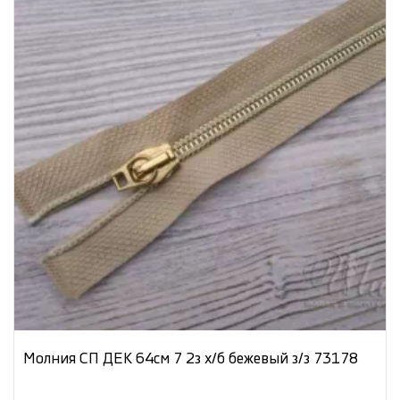
Молния СП ДЕК 64см 7 2з х/б бежевый з/з 73178