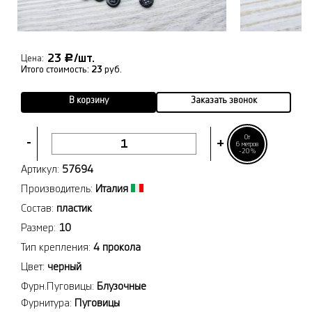
23
/шт.
Р
Цена:
Итого стоимость:
23
руб.
В корзину
Заказать звонок
От
-
+
6 метров
-20%
Артикул:
57694
Производитель:
Италия
Состав:
пластик
Размер:
10
Тип крепления:
4 прокола
Цвет:
черный
Фурн.Пуговицы:
Блузочные
Фурнитура:
Пуговицы