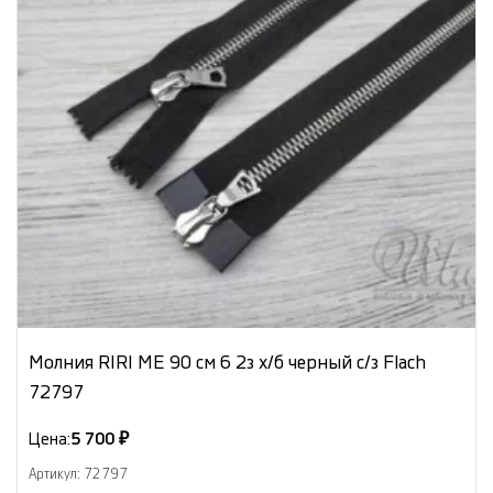
Молния RIRI МЕ 90 см 6 2з х/б черный с/з Flach
72797
Цена:
5 700 ₽
Артикул: 72797