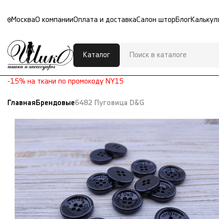
Москва
О компании
Оплата и доставка
Салон штор
Блог
Калькул
Каталог
-15% на ткани по промокоду NY15
Главная
Брендовые
6482 Пуговица D&G