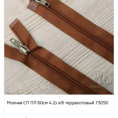
Молния СП ПЛ 60см 4 2з х/б терракотовый 73050