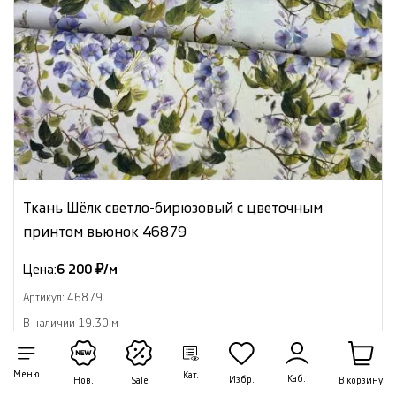
Ткань Шёлк светло-бирюзовый с цветочным
принтом вьюнок 46879
Цена:
6 200 ₽/м
Артикул: 46879
В наличии 19.30 м
В корзину
Меню
Кат.
Каб.
Избр.
В корзину
Нов.
Sale