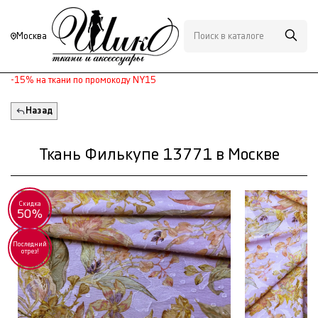
Москва
-15% на ткани по промокоду NY15
Назад
Ткань Филькупе 13771 в Москве
Скидка
50%
Последний
отрез!