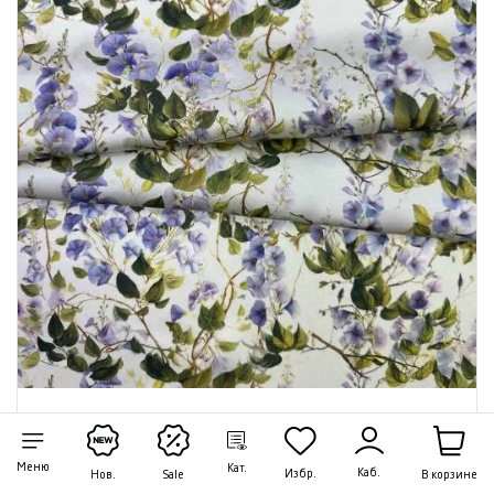
Ткань Шёлк светло-бирюзовый с цветочным
принтом вьюнок 46879
Меню
Кат.
Каб.
Избр.
В корзине
Нов.
Sale