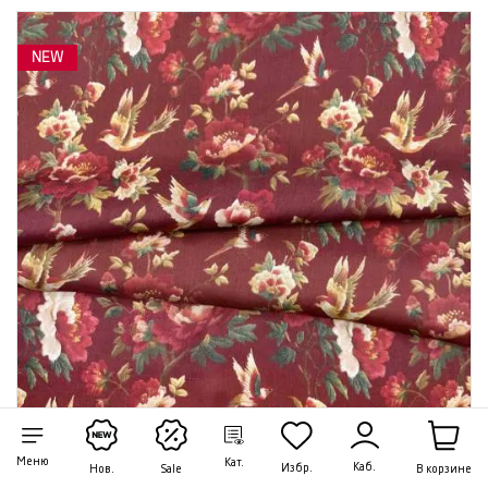
NEW
Меню
Кат.
Каб.
Избр.
В корзине
Нов.
Sale