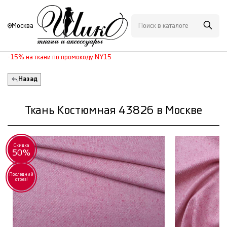
Москва
-15% на ткани по промокоду NY15
Назад
Ткань Костюмная 43826 в Москве
Скидка
50%
Последний
отрез!