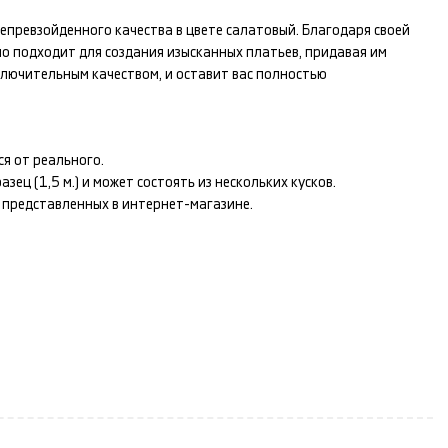
епревзойденного качества в цвете
салатовый
. Благодаря своей
но подходит для создания изысканных
платьев
, придавая им
лючительным качеством, и оставит вас полностью
я от реального.
ец (1,5 м.) и может состоять из нескольких кусков.
т представленных в интернет-магазине.