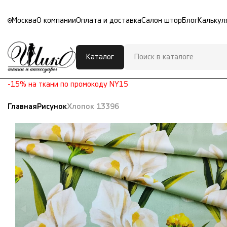
Москва
О компании
Оплата и доставка
Салон штор
Блог
Калькул
Каталог
-15% на ткани по промокоду NY15
Главная
Рисунок
Хлопок 13396