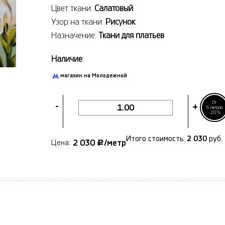
Цвет ткани:
Салатовый
Узор на ткани:
Рисунок
Назначение:
Ткани для платьев
Наличие
:
магазин на Молодежной
От
-
+
6 метров
-20%
Итого стоимость:
2 030
руб.
2 030
/метр
Цена:
Р