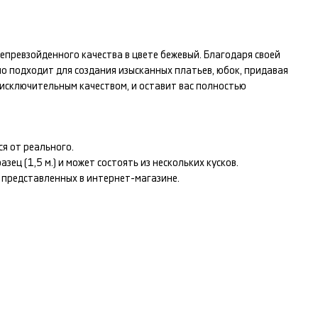
епревзойденного качества в цвете
бежевый
. Благодаря своей
но подходит для создания изысканных
платьев, юбок
, придавая
исключительным качеством, и оставит вас полностью
я от реального.
ец (1,5 м.) и может состоять из нескольких кусков.
т представленных в интернет-магазине.