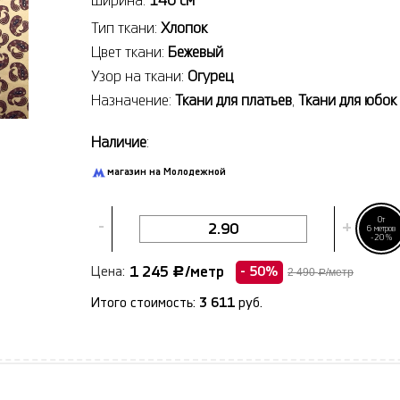
Ширина:
140 см
Тип ткани:
Хлопок
Цвет ткани:
Бежевый
Узор на ткани:
Огурец
Назначение:
Ткани для платьев
,
Ткани для юбок
Наличие
:
магазин на Молодежной
От
-
+
6 метров
-20%
1 245
/метр
Цена:
Р
- 50%
2 490
/метр
Р
Итого стоимость:
3 611
руб.