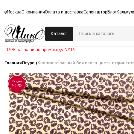
Москва
О компании
Оплата и доставка
Салон штор
Блог
Калькул
Каталог
-15% на ткани по промокоду NY15
Главная
Огурец
Хлопок атласный бежевого цвета с принто
Скидка
50%