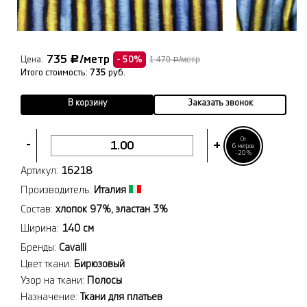
735
/метр
Р
Цена:
- 50%
1 470
/метр
Р
Итого стоимость:
735
руб.
В корзину
Заказать звонок
От
-
+
6 метров
-20%
Артикул:
16218
Производитель:
Италия
Состав:
хлопок 97%, эластан 3%
Ширина:
140 см
Бренды:
Cavalli
Цвет ткани:
Бирюзовый
Узор на ткани:
Полосы
Назначение:
Ткани для платьев