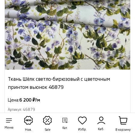
Ткань Шёлк светло-бирюзовый с цветочным
принтом вьюнок 46879
Цена:
6 200 ₽/м
Артикул: 46879
В наличии 19.30 м
Меню
Кат.
Каб.
Избр.
В корзину
Нов.
Sale
В корзину