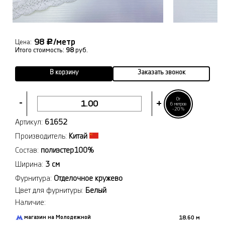
98
/метр
Р
Цена:
Итого стоимость:
98
руб.
В корзину
Заказать звонок
От
-
+
6 метров
-20%
Артикул:
61652
Производитель:
Китай
Состав:
полиэстер100%
Ширина:
3 см
Фурнитура:
Отделочное кружево
Цвет для фурнитуры:
Белый
Наличие:
магазин на Молодежной
18.60 м