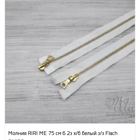
Молния RIRI МЕ 75 см 6 2з х/б белый з/з Flach