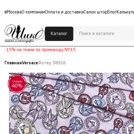
Москва
О компании
Оплата и доставка
Салон штор
Блог
Калькул
Каталог
-15% на ткани по промокоду NY15
Главная
Versace
Футер 38916
Скидка
40%