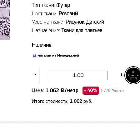
Тип ткани:
Футер
Цвет ткани:
Розовый
Узор на ткани:
Рисунок
,
Детский
Назначение:
Ткани для платьев
Наличие
:
магазин на Молодежной
От
-
+
6 метров
-20%
1 062
/метр
Цена:
Р
- 40%
1 770
/метр
Р
Итого стоимость:
1 062
руб.