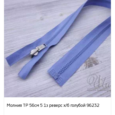
Молния ТР 56см 5 1з реверс х/б голубой 96232