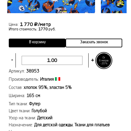
1 770
/метр
Р
Цена:
Итого стоимость:
1770
руб.
В корзину
Заказать звонок
От
-
+
6 метров
-20%
Артикул:
38953
Производитель:
Италия
Состав:
хлопок 95%, эластан 5%
Ширина:
165 см
Тип ткани:
Футер
Цвет ткани:
Голубой
Узор на ткани:
Детский
Назначение:
Для детской одежды
,
Ткани для платьев