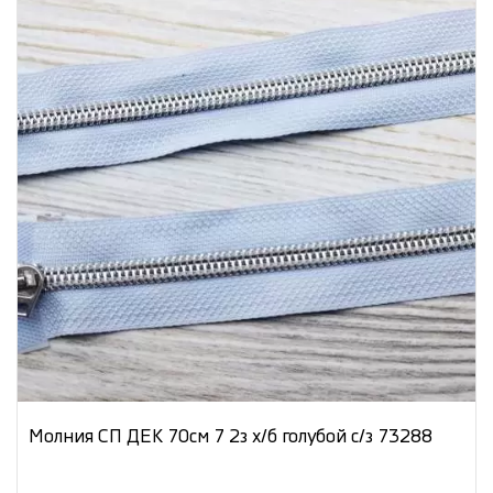
Молния СП ДЕК 70см 7 2з х/б голубой с/з 73288