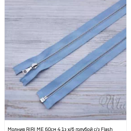
Молния RIRI ME 60см 4 1з х/б голубой с/з Flash