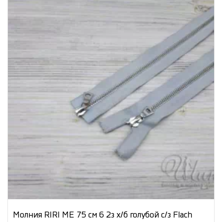
Молния RIRI МЕ 75 см 6 2з х/б голубой с/з Flach