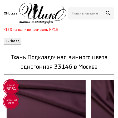
Москва
-15% на ткани по промокоду NY15
Назад
Ткань Подкладочная винного цвета
однотонная 33146 в Москве
Скидка
50%
Последний
отрез!