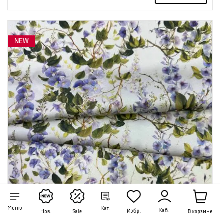
NEW
Меню
Кат.
Каб.
Избр.
В корзине
Нов.
Sale