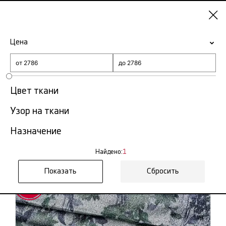
Москва
Цена
-15% на ткани по промокоду NY15
Главная
Ткань парча
Цвет ткани
Узор на ткани
Ткань парча
1 тов.
Назначение
Фильтр
Сортировка
Найдено:
1
Показать все
Сбросить
Скидка
50%