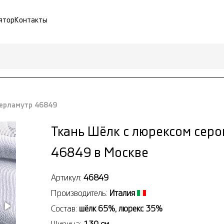
ятор
Контакты
перламутр 46849
Ткань Шёлк с люрексом серо
46849 в Москве
Артикул:
46849
Производитель:
Италия
Состав:
шёлк 65%, люрекс 35%