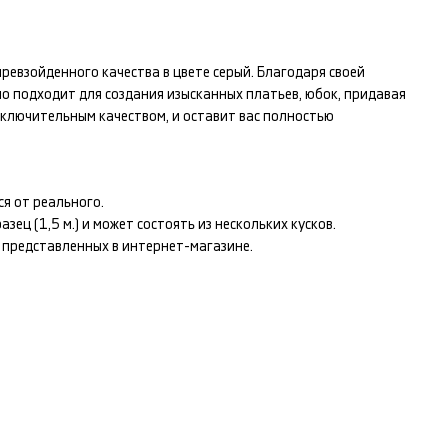
ревзойденного качества в цвете
серый
. Благодаря своей
но подходит для создания изысканных
платьев, юбок
, придавая
ключительным качеством, и оставит вас полностью
я от реального.
ец (1,5 м.) и может состоять из нескольких кусков.
т представленных в интернет-магазине.