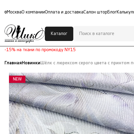
Москва
О компании
Оплата и доставка
Салон штор
Блог
Калькул
Каталог
-15% на ткани по промокоду NY15
Главная
Новинки
Шёлк с люрексом серого цвета с принтом 
NEW