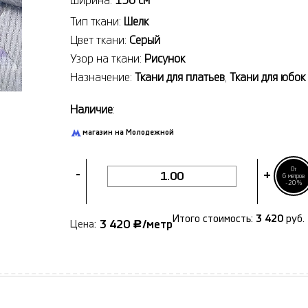
Ширина:
130 см
Тип ткани:
Шелк
Цвет ткани:
Серый
Узор на ткани:
Рисунок
Назначение:
Ткани для платьев
,
Ткани для юбок
Наличие
:
магазин на Молодежной
От
-
+
6 метров
-20%
Итого стоимость:
3 420
руб.
3 420
/метр
Цена:
Р