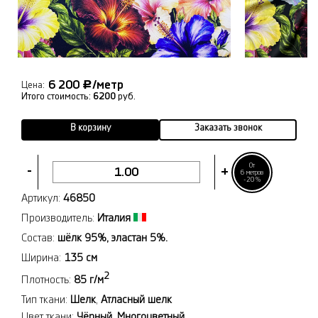
6 200
/метр
Р
Цена:
Итого стоимость:
6200
руб.
В корзину
Заказать звонок
От
-
+
6 метров
-20%
Артикул:
46850
Производитель:
Италия
Состав:
шёлк 95%, эластан 5%.
Ширина:
135 см
2
Плотность:
85 г/м
Тип ткани:
Шелк
,
Атласный шелк
Цвет ткани:
Чёрный
,
Многоцветный