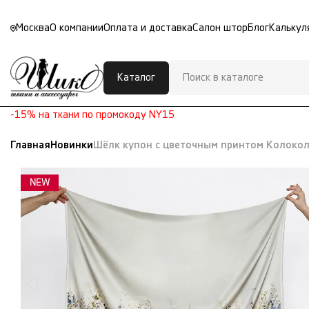
Москва
О компании
Оплата и доставка
Салон штор
Блог
Калькул
Каталог
-15% на ткани по промокоду NY15
Главная
Новинки
Шёлк купон с цветочным принтом Колоко
NEW