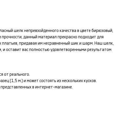
тласный шелк
непревзойденного качества в цвете
бирюзовый,
 и прочности, данный материал прекрасно подходит для
х платьев
, придавая им несравненный шик и шарм. Наш
шелк,
, и оставит вас полностью удовлетворенными результатом
я от реального.
ец (1,5 м.) и может состоять из нескольких кусков.
т представленных в интернет-магазине.