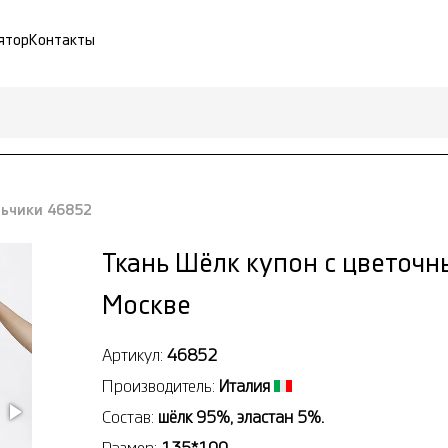
ятор
Контакты
льчики 46852
Ткань Шёлк купон с цветоч
Москве
Артикул:
46852
Производитель:
Италия
Состав:
шёлк 95%, эластан 5%.