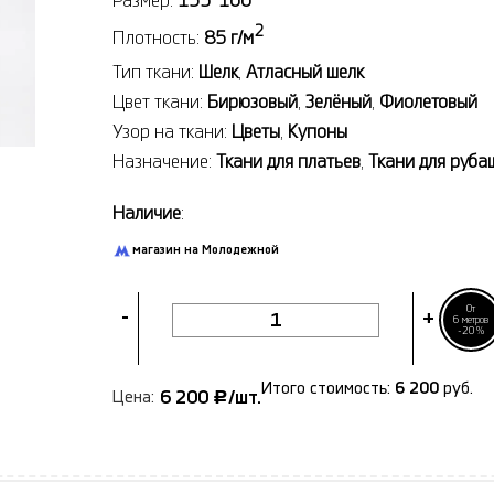
Размер:
135*100
2
Плотность:
85 г/м
Тип ткани:
Шелк
,
Атласный шелк
Цвет ткани:
Бирюзовый
,
Зелёный
,
Фиолетовый
Узор на ткани:
Цветы
,
Купоны
Назначение:
Ткани для платьев
,
Ткани для руба
Наличие
:
магазин на Молодежной
От
-
+
6 метров
-20%
Итого стоимость:
6 200
руб.
6 200
/шт.
Цена:
Р