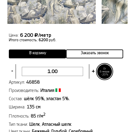
6 200
/метр
Р
Цена:
Итого стоимость:
6200
руб.
В корзину
Заказать звонок
От
-
+
6 метров
-20%
Артикул:
46858
Производитель:
Италия
Состав:
шёлк 95%, эластан 5%.
Ширина:
135 см
2
Плотность:
85 г/м
Тип ткани:
Шелк
,
Атласный шелк
Цвет ткани:
Бежевый
,
Голубой
,
Серебряный