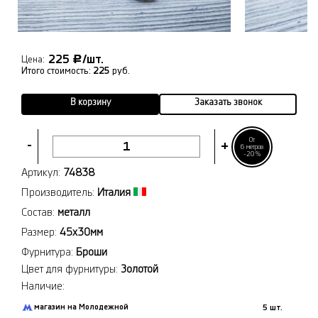
225
/шт.
Р
Цена:
Итого стоимость:
225
руб.
В корзину
Заказать звонок
От
-
+
6 метров
-20%
Артикул:
74838
Производитель:
Италия
Состав:
металл
Размер:
45х30мм
Фурнитура:
Броши
Цвет для фурнитуры:
Золотой
Наличие:
магазин на Молодежной
5 шт.