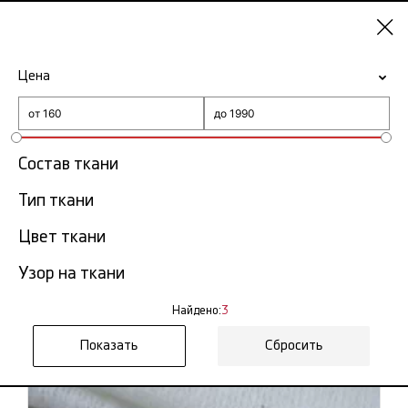
Москва
Цена
-15% на ткани по промокоду NY15
Главная
Утеплитель
Состав ткани
Тип ткани
Утеплитель
3 тов.
Цвет ткани
Фильтр
Сортировка
Узор на ткани
Показать все
Синтепон
Найдено:
3
Сбросить