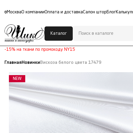
Москва
О компании
Оплата и доставка
Салон штор
Блог
Калькул
Каталог
-15% на ткани по промокоду NY15
Главная
Новинки
Вискоза белого цвета 17479
NEW