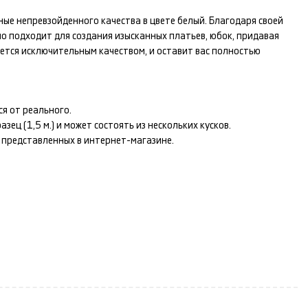
ные
непревзойденного качества в цвете
белый
. Благодаря своей
но подходит для создания изысканных
платьев, юбок
, придавая
ется исключительным качеством, и оставит вас полностью
я от реального.
ец (1,5 м.) и может состоять из нескольких кусков.
т представленных в интернет-магазине.