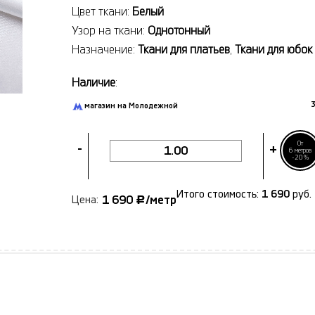
Цвет ткани:
Белый
Узор на ткани:
Однотонный
Назначение:
Ткани для платьев
,
Ткани для юбок
Наличие
:
3
магазин на Молодежной
От
-
+
6 метров
-20%
Итого стоимость:
1 690
руб.
1 690
/метр
Цена:
Р