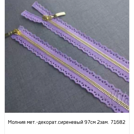
Молния мет.-декорат.сиреневый 97см 2зам. 71682