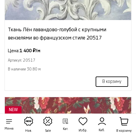
Ткань Лён лавандово-голубой с крупными
вензелями во французском стиле 20517
Цена:
1 400 ₽/м
Артикул: 20517
В наличии 30.80 м
В корзину
NEW
Меню
Кат.
Каб.
Избр.
В корзину
Нов.
Sale