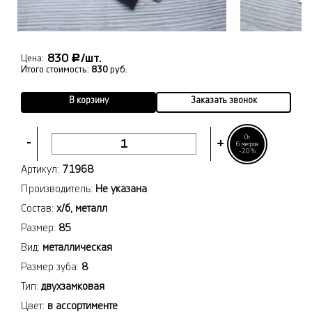
830
/шт.
Р
Цена:
Итого стоимость:
830
руб.
В корзину
Заказать звонок
От
-
+
6 метров
-20%
Артикул:
71968
Производитель:
Не указана
Состав:
х/б, металл
Размер:
85
Вид:
металлическая
Размер зуба:
8
Тип:
двухзамковая
Цвет:
в ассортименте