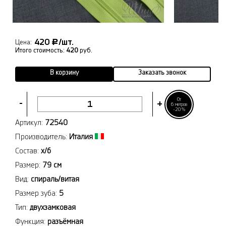
420
/шт.
Р
Цена:
Итого стоимость:
420
руб.
В корзину
Заказать звонок
От
-
+
6 метров
-20%
Артикул:
72540
Производитель:
Италия
Состав:
х/б
Размер:
79 см
Вид:
спираль/витая
Размер зуба:
5
Тип:
двухзамковая
Функция:
разъёмная