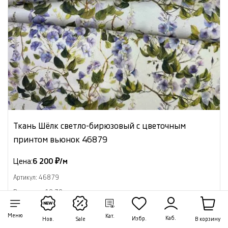
Ткань Шёлк светло-бирюзовый с цветочным
принтом вьюнок 46879
Цена:
6 200 ₽/м
Артикул: 46879
В наличии 19.30 м
В корзину
Меню
Кат.
Каб.
Избр.
В корзину
Нов.
Sale