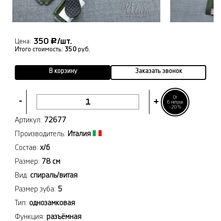
350
/шт.
Р
Цена:
Итого стоимость:
350
руб.
В корзину
Заказать звонок
От
-
+
6 метров
-20%
Артикул:
72677
Производитель:
Италия
Состав:
х/б
Размер:
78 см
Вид:
спираль/витая
Размер зуба:
5
Тип:
однозамковая
Функция:
разъёмная