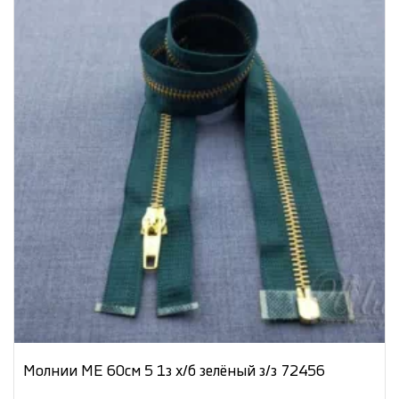
Молнии МЕ 60см 5 1з х/б зелёный з/з 72456