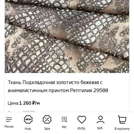
Ткань Подкладочная золотисто-бежевая с
анималистичным принтом Рептилия 29588
Цена:
1 260 ₽/м
Артикул: 29588
В наличии 28.55 м
Меню
Кат.
Каб.
Избр.
В корзину
Нов.
Sale
В корзину