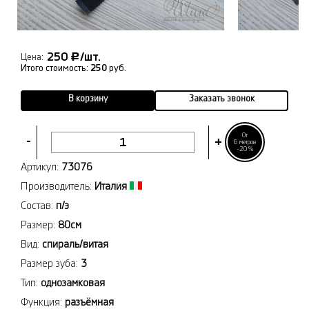
250
/шт.
Р
Цена:
Итого стоимость:
250
руб.
В корзину
Заказать звонок
От
-
+
6 метров
-20%
Артикул:
73076
Производитель:
Италия
Состав:
п/э
Размер:
80см
Вид:
спираль/витая
Размер зуба:
3
Тип:
однозамковая
Функция:
разъёмная