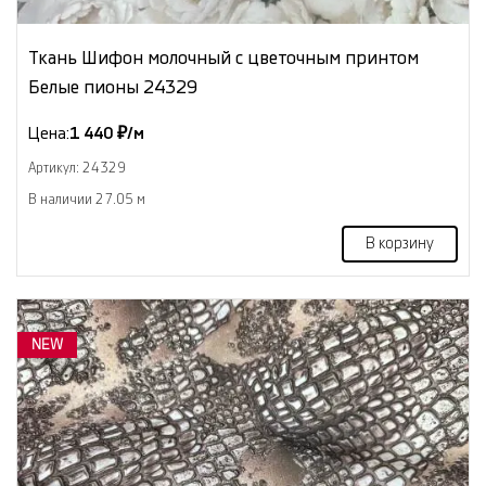
Ткань Шифон молочный с цветочным принтом
Белые пионы 24329
Цена:
1 440 ₽/м
Артикул: 24329
В наличии 27.05 м
В корзину
NEW