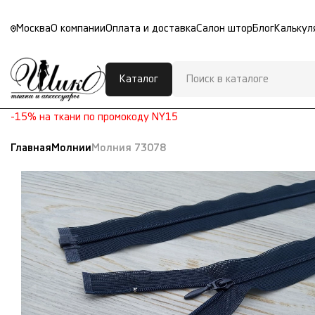
Москва
О компании
Оплата и доставка
Салон штор
Блог
Калькул
Каталог
-15% на ткани по промокоду NY15
Главная
Молнии
Молния 73078