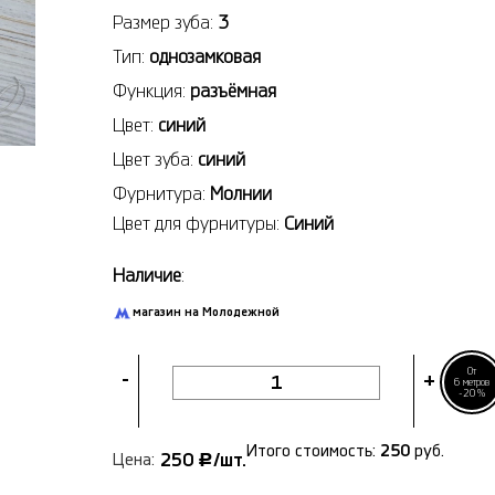
Размер зуба:
3
Тип:
однозамковая
Функция:
разъёмная
Цвет:
синий
Цвет зуба:
синий
Фурнитура:
Молнии
Цвет для фурнитуры:
Синий
Наличие
:
магазин на Молодежной
От
-
+
6 метров
-20%
Итого стоимость:
250
руб.
250
/шт.
Цена:
Р