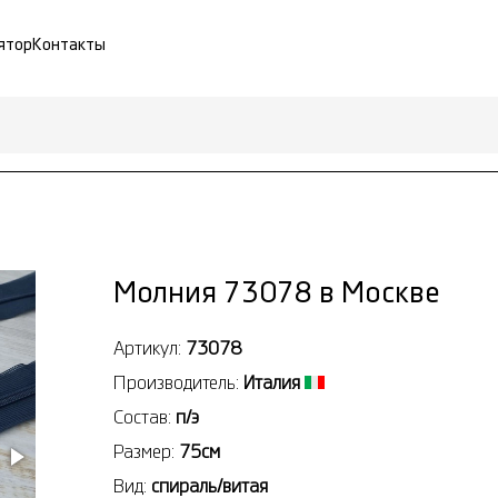
ятор
Контакты
Молния 73078 в Москве
Артикул:
73078
Производитель:
Италия
Состав:
п/э
Размер:
75см
Вид:
спираль/витая