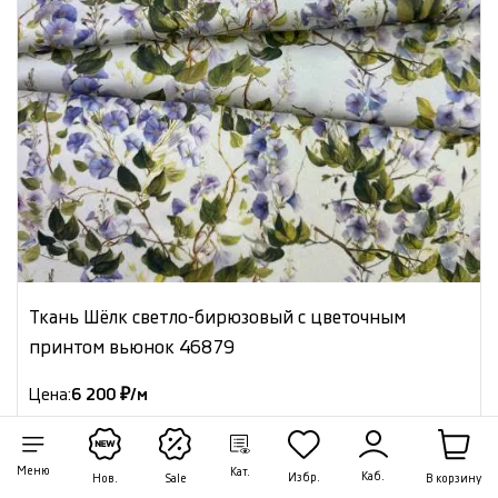
Ткань Шёлк светло-бирюзовый с цветочным
принтом вьюнок 46879
Цена:
6 200 ₽/м
Артикул: 46879
В наличии 19.30 м
Меню
Кат.
Каб.
Избр.
В корзину
Нов.
Sale