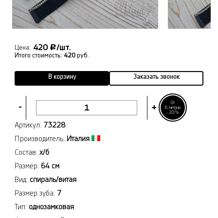
420
/шт.
Р
Цена:
Итого стоимость:
420
руб.
В корзину
Заказать звонок
От
-
+
6 метров
-20%
Артикул:
73228
Производитель:
Италия
Состав:
х/б
Размер:
64 см
Вид:
спираль/витая
Размер зуба:
7
Тип:
однозамковая