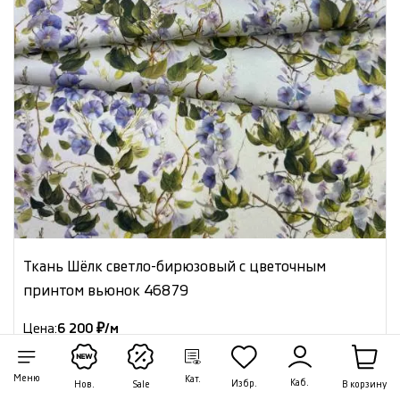
Ткань Шёлк светло-бирюзовый с цветочным
принтом вьюнок 46879
Цена:
6 200 ₽/м
Артикул: 46879
Меню
Кат.
В наличии 19.30 м
Каб.
Избр.
В корзину
Нов.
Sale