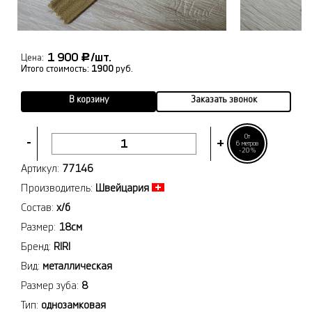
1 900
/шт.
Р
Цена:
Итого стоимость:
1900
руб.
В корзину
Заказать звонок
От
-
+
6 метров
-20%
Артикул:
77146
Производитель:
Швейцария
Состав:
х/б
Размер:
18см
Бренд:
RIRI
Вид:
металлическая
Размер зуба:
8
Тип:
однозамковая