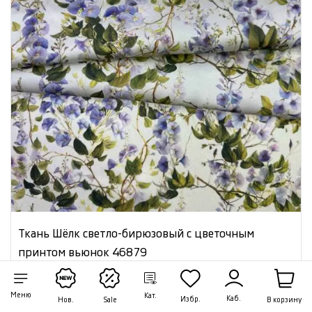
Ткань Шёлк светло-бирюзовый с цветочным
принтом вьюнок 46879
Цена:
6 200 ₽/м
Меню
Кат.
Каб.
Избр.
В корзину
Нов.
Sale
Артикул: 46879