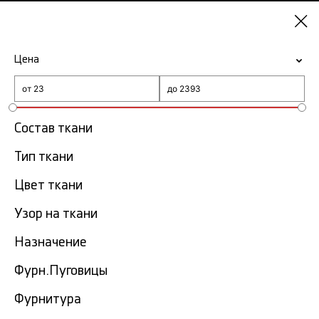
Москва
Цена
-15% на ткани по промокоду NY15
Главная
Ткань Max Mara
Состав ткани
Тип ткани
Ткань Max Mara
4 тов.
Цвет ткани
Фильтр
Сортировка
Узор на ткани
Показать все
Назначение
Фурн.Пуговицы
Фурнитура