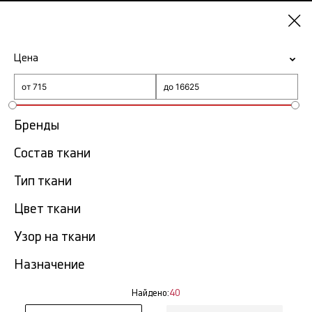
Москва
Цена
-15% на ткани по промокоду NY15
Главная
Ткань с рисунком листьев
Бренды
Состав ткани
Ткань с рисунком листьев
40 тов.
Тип ткани
Фильтр
Сортировка
Цвет ткани
Показать все
Узор на ткани
NEW
Назначение
Найдено:
40