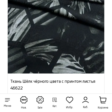
Ткань Шёлк чёрного цвета с принтом листья
46622
Цена:
8 480 ₽/м
Меню
Кат.
Артикул: 46622
Каб.
Избр.
Корзина
Нов.
Sale