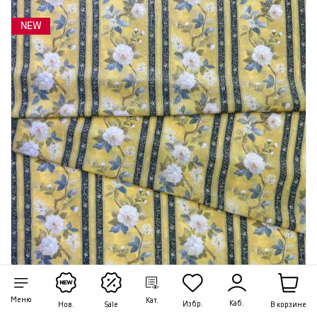
NEW
Меню
Кат.
Каб.
Избр.
В корзине
Нов.
Sale
Ткань Муслин золотой с цветочным принтом в