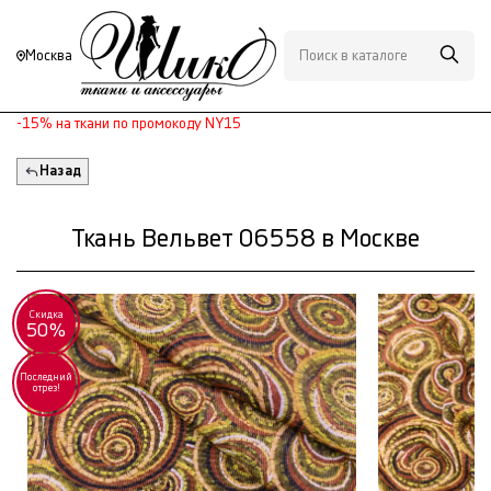
Москва
-15% на ткани по промокоду NY15
Назад
Ткань Вельвет 06558 в Москве
Скидка
50%
Последний
отрез!