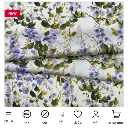
NEW
Меню
Кат.
Каб.
Избр.
В корзине
Нов.
Sale