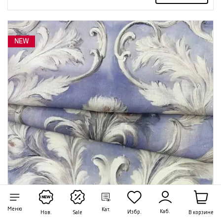
NEW
Меню
Кат.
Каб.
Избр.
В корзине
Нов.
Sale