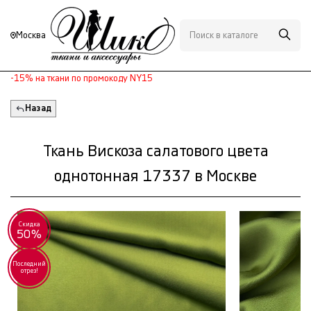
Москва
-15% на ткани по промокоду NY15
Назад
Ткань Вискоза салатового цвета
однотонная 17337 в Москве
Скидка
50%
Последний
отрез!