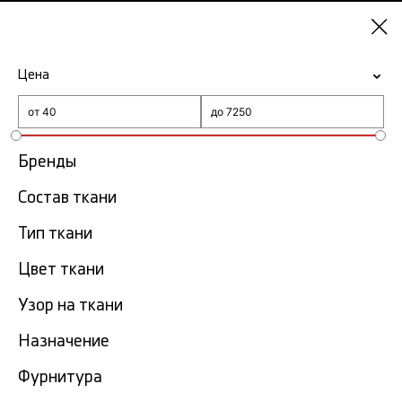
Москва
Цена
-15% на ткани по промокоду NY15
Главная
Отделочное кружево
Бренды
Состав ткани
Отделочное кружево
280 тов.
Тип ткани
Фильтр
Сортировка
Цвет ткани
Показать все
Узор на ткани
Назначение
Фурнитура